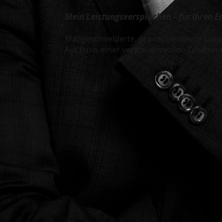
Mein Leistungsversprechen – für Ihren Er
Maßgeschneiderte, praxisorientierte Lös
Auf Basis einer vertrauensvollen Zusamm