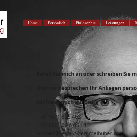
Home
Persönlich
Philosophie
Leistungen
R
Rufen Sie mich an oder schreiben Sie m
Und wir besprechen Ihr Anliegen persö
Ich freue mich auf Sie!
+ 49 7071 855 403
+ 49
151 16 46 65 14
kontakt@helmut-demmelhuber.com