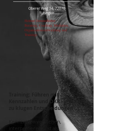
Oberer Weg 14, 72070
Tübingen
Helmut Demmelhuber:
Beratung, Coaching, Mediation,
Organisationsentwicklung und
Trainings
Training:
Führen mit
Kennzahlen und OKR - von KPI
zu klugen Entscheidungen
Kennzahlen verstehen,
interpretieren und als