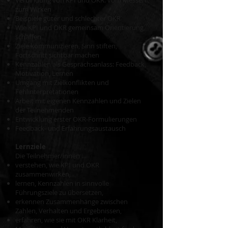
Verbindung von KPI und OKR: vom Messen
zum Wirken
Beispiele guter und schlechter OKR
Wie KPI und OKR gemeinsam Orientierung
schaffen
Ziele kommunizieren, Sinn stiften,
Fortschritt sichtbar machen
Kennzahlen als Gesprächsanlass: Feedback,
Motivation, Lernen
Umgang mit Zielkonflikten und
Fehlinterpretationen
Arbeit mit eigenen Kennzahlen und Zielen
der Teilnehmenden
Entwicklung erster OKR-Formulierungen
Feedback- und Erfahrungsaustausch
Lernziele
Die Teilnehmer/innen …
verstehen, wie KPI und OKR
zusammenwirken,
lernen, Kennzahlen in sinnvolle
Führungsziele zu übersetzen,
erkennen Zusammenhänge zwischen
Zahlen, Verhalten und Ergebnissen,
erfahren, wie sie mit OKR Klarheit,