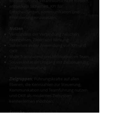
Motivation und Verantwortlichkeit fördern,
entwickeln Sicherheit, KPI für
Entscheidungen, Kommunikation und
Priorisierung einzusetzen.
Nutzen
Verständnis der Verbindung zwischen
Kennzahlen, Zielen und Wirkung
Sicherheit in der Anwendung von KPI und
OKR
Mehr Transparenz und Motivation im Team
Souveränität im Umgang mit Zielsteuerung
und Verantwortung
Zielgruppen:
Führungskräfte auf allen
Ebenen, die Kennzahlen zur Steuerung,
Kommunikation und Teamführung nutzen
und OKR als modernes Zielsystem
kennenlernen möchten.
Sprache:
Deutsch/Englisch
Format:
Inhouse-Seminar und/oder Live-
Online-Training