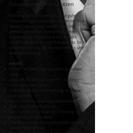
Führungsinstrument nutzen
Führung heißt entscheiden - und gute
Entscheidungen verbinden Zahlen mit Sinn.
Dieses Training zeigt, wie KPI und OKR
gemeinsam wirken: Kennzahlen geben
Orientierung, Objectives & Key Results
schaffen Motivation und Transparenz. So
entsteht Führung, die messbar wirkt – und
Menschen bewegt.
Inhalte
Von KPI zu OKR: zwei Sprachen derselben
Logik
„Was will mir die Zahl sagen?“ – die Story
hinter den Kennzahlen
Praxisbeispiele aus Verwaltung, Industrie
und Banken
Input-, Prozess- und Ergebniskennzahlen
Früh- und Spätindikatoren
Der „Funnel of Control“: Wo Führung
tatsächlich steuern kann
Grundprinzipien: Objectives (Ziele) und Key
Results (Ergebnisse)