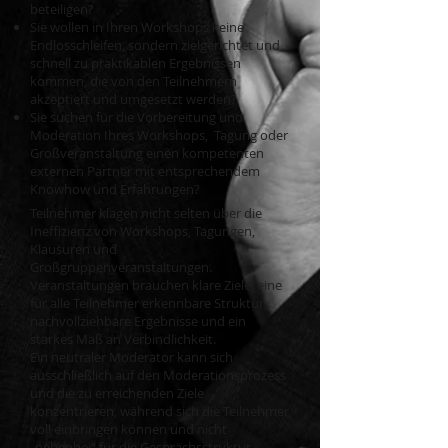
beteiligen?
Sie wollen in Ihren Workshops keine
Endlosschleifen, sondern zielgerichtet und
schnell zu praktikablen Ergebnissen
kommen, die von den Teilnehmern
akzeptiert und umgesetzt werden?
Sie suchen für die Vorbereitung und
Moderation Ihres Workshops, Tagung oder
Großveranstaltung einen kompetenten
externen Partner mit entsprechendem
Knowhow und Erfahrungen?
Teilnehmer klagen nicht selten über die
Ineffizienz von Workshops, Tagungen,
Klausuren und
Großgruppenveranstaltungen.
Veranstaltungen brauchen klare Ziele, eine
für alle Teilnehmer erkennbare Struktur,
nachvollziehbare Ergebnisse und ein
starkes Maß an Verbindlichkeit.
Ein neutraler Moderator kann sich
ausschließlich auf den Moderationsprozess
und die zu erreichenden Ziele
konzentrieren, während sich die Teilnehmer
voll einbringen können und nicht
„nebenbei“ für die Gesprächsstruktur