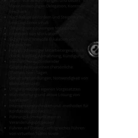
Setzen von Anforderungen und Geben
klarer Anweisungen:Delegation, Kontrolle,
Feedback
Nachhaltige Einfordern und Steigern von
Leistungsbereitschaft
Umgang mit schwierigen Mitarbeitern
Freisetzen von Motivation
Sichere und sinnvolle Eskalation von
Gesprächen
Führen schwieriger Mitarbeitergespräche
(Kritik, Konflikt, Abmahnung, Kündigung)
Meistern herausfordernder
Gesprächssituationen (Persönliche
Themen, Nein-Sagen,
Gehaltsverhandlungen, Notwendigkeit von
Mehrarbeitszeit)
Umgang mit den eigenen Vorgesetzten
Wahrnehmung und aktive Lösung von
Konflikten
Interventionstechniken und -methoden für
Konfliktsituationen
Führungskommunikation in
Veränderungsprozessen
Führen auf Distanz - erfolgreiches Führen
von virtuellen Teams sowie