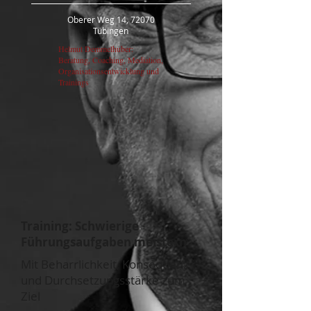
Oberer Weg 14, 72070
Tübingen
Helmut Demmelhuber:
Beratung, Coaching, Mediation,
Organisationsentwicklung und
Trainings
Training: Schwierige
Führungsaufgaben meistern
Mit Beharrlichkeit, Konsequenz
und Durchsetzungsstärke zum
Ziel