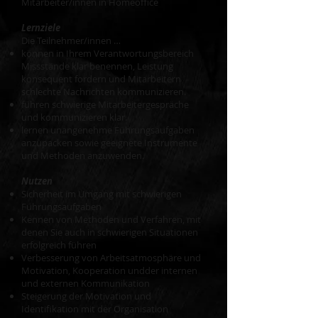
Mitarbeiter/innen in Homeoffice
Lernziele
Die Teilnehmer/innen …
können in Ihrem Verantwortungsbereich
Missstände klar benennen, Leistung
konsequent fordern und Mitarbeitern
schlechte Nachrichten kommunizieren.
führen schwierige Mitarbeitergespräche
und kommunizieren klar.
lernen unangenehme Führungs­aufgaben
anzupacken sowie geeignete Instrumente
und Methoden anzuwenden.
Nutzen
Sicherheit im Umgang mit schwierigen
Führungsaufgaben
Kennen von Methoden und Verfahren, mit
denen Sie auch in schwierigen Situationen
erfolgreich führen
Verbesserung von Arbeitsatmosphäre und
Motivation, Kooperation undder in­ternen
und ex­ternen Kom­mu­ni­ka­tion
Steigerung der Motivation und
Identifikation mit der Organisation