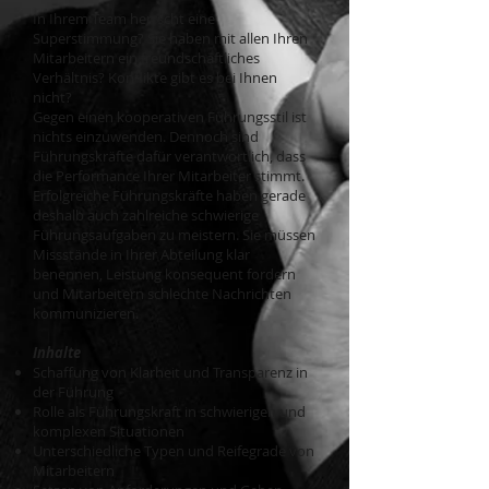
In Ihrem Team herrscht eine
Superstimmung? Sie haben mit allen Ihren
Mitarbeitern ein freundschaftliches
Verhältnis? Konflikte gibt es bei Ihnen
nicht?
Gegen einen kooperativen Führungsstil ist
nichts einzuwenden. Dennoch sind
Führungskräfte dafür verant­wortlich, dass
die Performance Ihrer Mitarbeiter stimmt.
Erfolgreiche Führungskräfte haben gerade
des­halb auch zahlreiche schwierige
Führungsaufgaben zu meistern. Sie müssen
Missstände in Ihrer Abteilung klar
benennen, Leistung konsequent fordern
und Mitarbeitern schlechte Nachrichten
kommunizieren.
Inhalte
Schaffung von Klarheit und Transparenz in
der Führung
Rolle als Führungskraft in schwierigen und
komplexen Situationen
Unterschiedliche Typen und Reifegrade von
Mitarbeitern